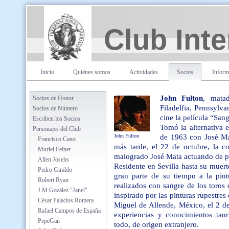
Club Inte
Inicio
Quiénes somos
Actividades
Socios
Inform
John Fulton
, mata
Socios de Honor
Filadelfia, Pennsylva
Socios de Número
cine la película “San
Escriben los Socios
Tomó la alternativa 
Personajes del Club
John Fulton
de 1963 con José Ma
Francisco Cano
más tarde, el 22 de octubre, la c
Muriel Feiner
malogrado José Mata actuando de p
Allen Josehs
Residente en Sevilla hasta su muert
Pedro Giraldo
gran parte de su tiempo a la pint
Robert Ryan
realizados con sangre de los toro
J.M.Gozález "Janel"
inspirado por las pinturas rupestres 
César Palacios Romera
Miguel de Allende, México, el 2 de
Rafael Campos de España
experiencias y conocimientos taur
PepeGan
todo, de origen extranjero.