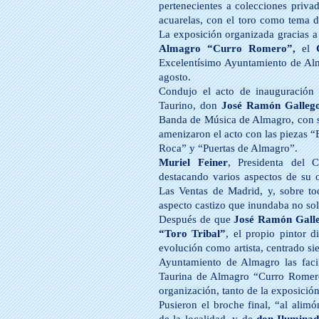
pertenecientes a colecciones priva
acuarelas, con el toro como tema d
La exposición organizada gracias a
Almagro “Curro Romero”,
el
Excelentísimo Ayuntamiento de Alm
agosto.
Condujo el acto de inauguración e
Taurino, don
José Ramón Galleg
Banda de Música de Almagro, con s
amenizaron el acto con las piezas 
Roca” y “Puertas de Almagro”.
Muriel Feiner
, Presidenta del 
destacando varios aspectos de su o
Las Ventas de Madrid, y, sobre to
aspecto castizo que inundaba no solo
Después de que
José Ramón Gall
“Toro Tribal”
, el propio pintor 
evolución como artista, centrado si
Ayuntamiento de Almagro las facil
Taurina de Almagro “Curro Romero”
organización, tanto de la exposició
Pusieron el broche final, “al alim