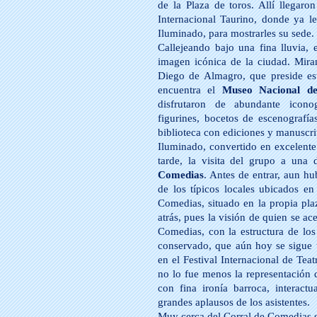
de la Plaza de toros. Allí llegar
Internacional Taurino, donde ya l
Iluminado, para mostrarles su sede.
Callejeando bajo una fina lluvia, 
imagen icónica de la ciudad. Miran
Diego de Almagro, que preside est
encuentra el
Museo Nacional de
disfrutaron de abundante iconogr
figurines, bocetos de escenografías
biblioteca con ediciones y manuscrit
Iluminado, convertido en excelente
tarde, la visita del grupo a una 
Comedias
. Antes de entrar, aun h
de los típicos locales ubicados e
Comedias, situado en la propia plaz
atrás, pues la visión de quien se a
Comedias, con la estructura de los
conservado, que aún hoy se sigue u
en el Festival Internacional de Teat
no lo fue menos la representación
con fina ironía barroca, interact
grandes aplausos de los asistentes.
Muy cerca del Corral de Comedias 