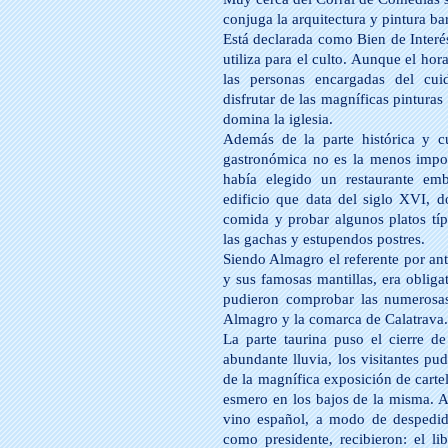
conjuga la arquitectura y pintura ba
Está declarada como Bien de Interé
utiliza para el culto. Aunque el hor
las personas encargadas del cuid
disfrutar de las magníficas pinturas
domina la iglesia.
Además de la parte histórica y cul
gastronómica no es la menos import
había elegido un restaurante em
edificio que data del siglo XVI, 
comida y probar algunos platos tí
las gachas y estupendos postres.
Siendo Almagro el referente por ant
y sus famosas mantillas, era obligat
pudieron comprobar las numerosas 
Almagro y la comarca de Calatrava.
La parte taurina puso el cierre 
abundante lluvia, los visitantes pu
de la magnífica exposición de cart
esmero en los bajos de la misma. A
vino español, a modo de despedida
como presidente, recibieron: el li