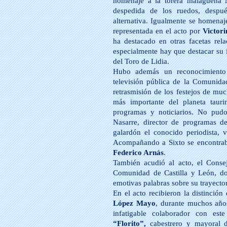
homenaje a la torera malagueña
despedida de los ruedos, despu
alternativa. Igualmente se homenaj
representada en el acto por
Victor
ha destacado en otras facetas rel
especialmente hay que destacar su 
del Toro de Lidia.
Hubo además un reconocimiento 
televisión pública de la Comunid
retrasmisión de los festejos de mu
más importante del planeta tauri
programas y noticiarios. No pudo
Nasarre, director de programas d
galardón el conocido periodista, 
Acompañando a Sixto se encontraba
Federico Arnás
.
También acudió al acto, el Conse
Comunidad de Castilla y León, 
emotivas palabras sobre su trayecto
En el acto recibieron la distinci
López Mayo
, durante muchos años
infatigable colaborador con e
“Florito”,
cabestrero y mayoral d