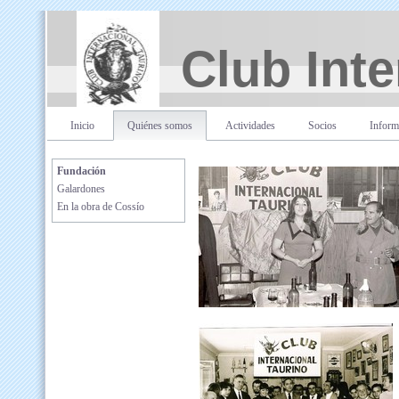
Club Inte
Inicio
Quiénes somos
Actividades
Socios
Inform
Fundación
Galardones
En la obra de Cossío