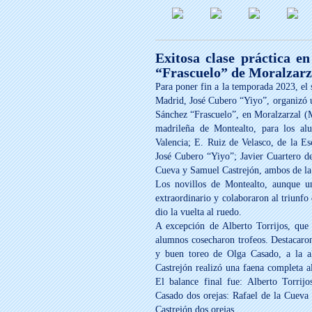
Exitosa clase práctica e
“Frascuelo” de Moralzarz
Para poner fin a la temporada 2023, el
Madrid, José Cubero “Yiyo”, organizó un
Sánchez “Frascuelo”, en Moralzarzal (Ma
madrileña de Montealto, para los alu
Valencia; E. Ruiz de Velasco, de la Es
José Cubero “Yiyo”; Javier Cuartero de
Cueva y Samuel Castrejón, ambos de la
Los novillos de Montealto, aunque un
extraordinario y colaboraron al triunfo 
dio la vuelta al ruedo.
A excepción de Alberto Torrijos, que 
alumnos cosecharon trofeos. Destacaron
y buen toreo de Olga Casado, a la al
Castrejón realizó una faena completa al
El balance final fue: Alberto Torrijo
Casado dos orejas: Rafael de la Cueva 
Castrejón dos orejas.