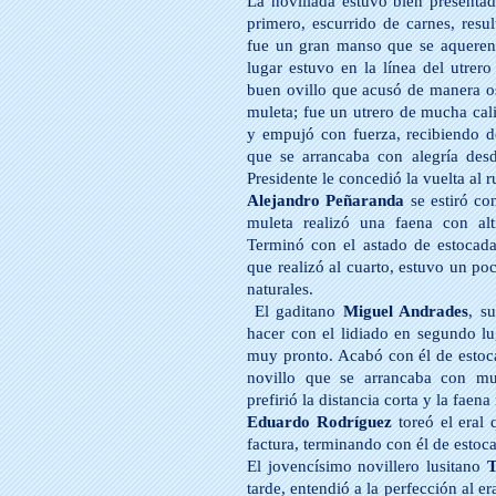
La novillada estuvo bien presentad
primero, escurrido de carnes, resu
fue un gran manso que se aquerenci
lugar estuvo en la línea del utrero
buen ovillo que acusó de manera os
muleta; fue un utrero de mucha cali
y empujó con fuerza, recibiendo d
que se arrancaba con alegría desd
Presidente le concedió la vuelta al 
Alejandro Peñaranda
se estiró co
muleta realizó una faena con alti
Terminó con el astado de estocada
que realizó al cuarto, estuvo un p
naturales.
El gaditano
Miguel Andrades
, s
hacer con el lidiado en segundo lu
muy pronto. Acabó con él de estoca
novillo que se arrancaba con mu
prefirió la distancia corta y la faen
Eduardo Rodríguez
toreó el eral
factura, terminando con él de estoca
El jovencísimo novillero lusitano
T
tarde, entendió a la perfección al era