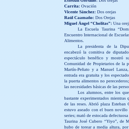
Esteban Gordillo:
Dos orejas
Carrita:
Ovación
Vicente Sánchez:
Dos orejas
Raúl Caamaño:
Dos Orejas
Miguel Ángel “Cholitas”:
Una orej
La Escuela Taurina “Domi
Encuentro Internacional de Escuela
Alimentos.
La presidenta de la Dipu
encabezó la comitiva de diputados
espectáculo benéfico y mostró s
Comunidad de Propietarios de la p
Martín-Peñato y a Manuel Lanza,
entrada era gratuita y los especta
la puerta alimentos no perecederos;
las necesidades básicas de las perso
Los alumnos, entre los que
bastante experimentados mientras 
de las reses. Abrió plaza Esteban
estuvo aseado con el buen novillo
series; mató de estocada defectuosa 
Taurina José Cubero “Yiyo”, de M
hubo de torear a media altura, por